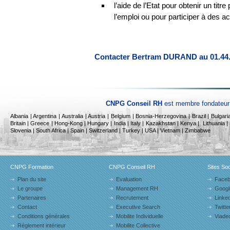
l’aide de l’Etat pour obtenir un tit
l’emploi ou pour participer à des a
Contacter Bertram DURAND au 01.44.
CNPG Conseil RH
est membre fondateur 
Albania
|
Argentina | Australia | Austria | Belgium | Bosnia-Herzegovina | Brazil | Bulga
Britain | Greece | Hong-Kong | Hungary | India | Italy |
Kazakhstan |
Kenya |
Lithuania |
Slovenia | South Africa | Spain | Switzerland | Turkey | USA | Vietnam | Zimbabwe
CNPG Formation
CNPG Conseil RH
Sites So
Plan du site
Evaluation
Face
Le groupe
Management RH
Googl
Partenaires
Recrutement
Linked
Contact
Executive Search
Twitte
Conditions générales
Mobilite Individuelle
Viade
Réglement intérieur
Mobilite Collective