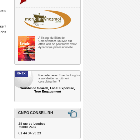
exte
tent
 des
A l'issue du Bilan de
Compétences un livre est
offert afin de poursuivre votre
dynamique professionnelle
Recruter avec Enex
looking for
a worldwide recruitment
consulting firm ?
Worldwide Search, Local Expertise,
True Engagement
CNPG CONSEIL RH
28 rue de Londres
75009 Paris
01 44 34 23 23