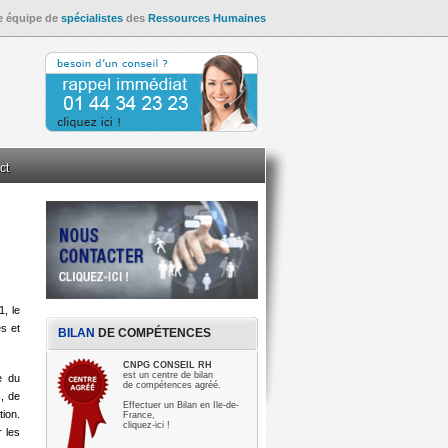
e équipe de
spécialistes
des
Ressources Humaines
ct
Evaluation
Graphologie
Expertise en écritures
a fonction RH
Amélioration du climat social par l’écoute
1, le
valuation Psychotechnique
s et
BILAN
DE COMPÉTENCES
e
P.N.L.
Analyse transactionnelle
Morphopsychologie
CNPG CONSEIL RH
est un centre de bilan
e du
de compétences agréé.
s, de
Effectuer un Bilan en Ile-de-
tion.
France,
cliquez-ici !
r les