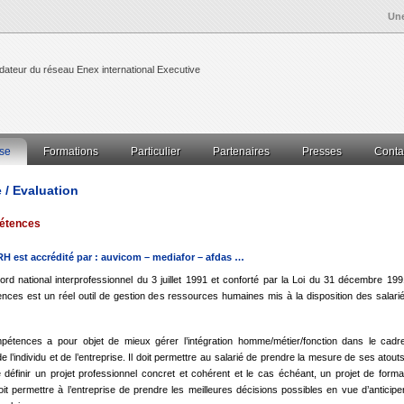
Un
teur du réseau Enex international Executive
ise
Formations
Particulier
Partenaires
Presses
Conta
utiles
Mentions légales
ment
Management RH
Coaching
Bilan de compétences
Mobilité collective
Mobilité individuelle
e / Evaluation
à distances
Séminaires RH
 d’emploi…
Graphologie privée
Validation des Acquis
Avenir Jeunesse
Graphothérapie
ternational Enex
pétences
logie
Assistance au Recrutement
 services
Gestion prévisionnelle des RH – GPEC
Conseil – Assistance – Externalisation de l
H est accrédité par : auvicom – mediafor – afdas …
 la performance managériale et commerciale – coaching
Bilan d’évaluation
La formation
La mesure des résultats
ccord national interprofessionnel du 3 juillet 1991 et conforté par la Loi du 31 décembre 199
ionnel
Bilan « 3 tests »
Bilan de carrière
Bilan de compétences
Assistance au Recrutement
E
nces est un réel outil de gestion des ressources humaines mis à la disposition des salarié
Grapho-tel
Bilan « 3 tests »
aptés
Liste professorale
Les débouchés
n du dessin chez l’enfant
Graphothérapie
Orientation Scolaire
Médiation
Sophrologie
Hypnos
rrespondance
Graphotherapie par correspondance
pétences a pour objet de mieux gérer l’intégration homme/métier/fonction dans le cadr
lle détermine
Comment faire ?
Demande d’analyse
l’individu et de l’entreprise. Il doit permettre au salarié de prendre la mesure de ses atout
e définir un projet professionnel concret et cohérent et le cas échéant, un projet de forma
doit permettre à l’entreprise de prendre les meilleures décisions possibles en vue d’anticipe