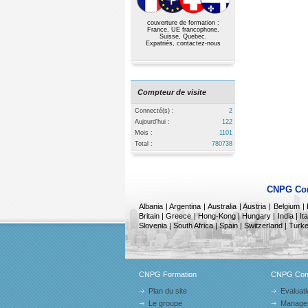
couverture de formation :
France, UE francophone,
Suisse, Quebec.
Expatriés,
contactez-nous
Compteur de visite
Connecté(s) :
2
Aujourd'hui :
122
Mois :
1101
Total :
780738
CNPG Con
Albania
|
Argentina | Australia | Austria | Belgium 
Britain | Greece | Hong-Kong | Hungary | India | Ita
Slovenia | South Africa | Spain | Switzerland | Tu
CNPG Formation
CNPG Cons
Plan du site
Evaluati
Le groupe
Manage