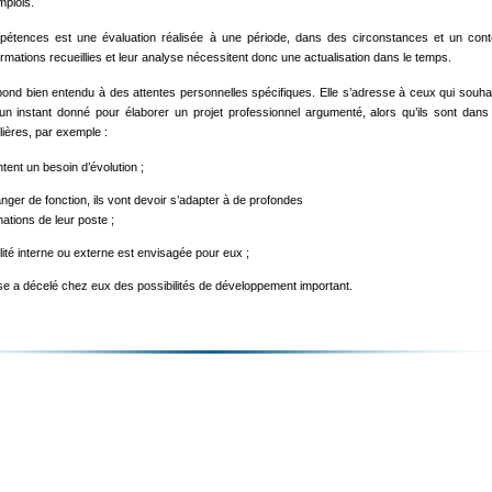
mplois.
pétences est une évaluation réalisée à une période, dans des circonstances et un cont
rmations recueillies et leur analyse nécessitent donc une actualisation dans le temps.
nd bien entendu à des attentes personnelles spécifiques. Elle s’adresse à ceux qui souhai
 un instant donné pour élaborer un projet professionnel argumenté, alors qu’ils sont dans
ulières, par exemple :
ntent un besoin d’évolution ;
ger de fonction, ils vont devoir s’adapter à de profondes
ations de leur poste ;
ité interne ou externe est envisagée pour eux ;
ise a décelé chez eux des possibilités de développement important.