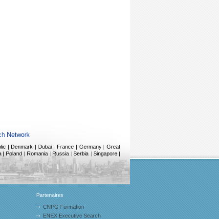
ch Network
public | Denmark | Dubai | France | Germany | Great
 |
Poland | Romania | Russia | Serbia | Singapore |
Partenaires
CNPG Formation
ENEX Executive Search