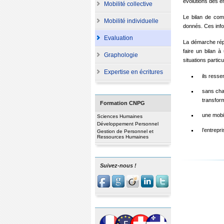
évolutions des e
Mobilité collective
Le bilan de com
Mobilité individuelle
donnés. Ces info
Evaluation
La démarche répo
faire un bilan à
Graphologie
situations partic
Expertise en écritures
ils resse
sans chan
transform
Formation CNPG
une mobil
Sciences Humaines
Développement Personnel
l’entrepr
Gestion de Personnel et
Ressources Humaines
Suivez-nous !