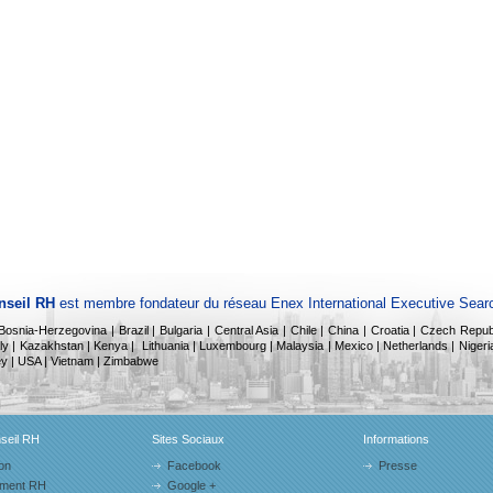
seil RH
est membre fondateur du réseau Enex International Executive Sear
| Bosnia-Herzegovina | Brazil | Bulgaria | Central Asia | Chile | China | Croatia | Czech Re
ly |
Kazakhstan |
Kenya |
Lithuania | Luxembourg | Malaysia | Mexico | Netherlands |
Nigeria
rkey | USA | Vietnam | Zimbabwe
eil RH
Sites Sociaux
Informations
on
Facebook
Presse
ment RH
Google +