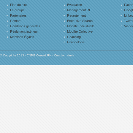
Plan du site
Evaluation
Face
Le groupe
Management RH
Googl
Partenaires
Recrutement
Linked
Contact
Executive Search
Twitte
Conditions générales
Mobilite Individuelle
Viade
Réglement intérieur
Mobilite Collective
Mentions légales
Coaching
Graphologie
© Copyright 2013 - CNPG Conseil RH - Création Ideria