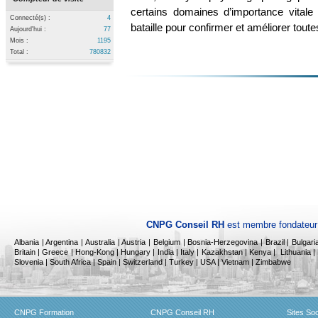
certains domaines d’importance vitale 
Connecté(s) :
4
bataille pour confirmer et améliorer tou
Aujourd'hui :
77
Mois :
1195
Total :
780832
CNPG Conseil RH
est membre fondateur 
Albania
|
Argentina | Australia | Austria | Belgium | Bosnia-Herzegovina | Brazil | Bulga
Britain | Greece | Hong-Kong | Hungary | India | Italy |
Kazakhstan |
Kenya |
Lithuania |
Slovenia | South Africa | Spain | Switzerland | Turkey | USA | Vietnam | Zimbabwe
CNPG Formation
CNPG Conseil RH
Sites So