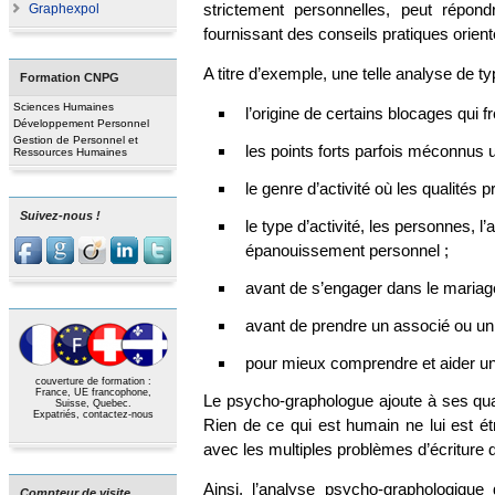
strictement personnelles, peut répon
Graphexpol
fournissant des conseils pratiques orient
A titre d’exemple, une telle analyse de ty
Formation CNPG
Sciences Humaines
l’origine de certains blocages qui fre
Développement Personnel
Gestion de Personnel et
les points forts parfois méconnus ut
Ressources Humaines
le genre d’activité où les qualités
Suivez-nous !
le type d’activité, les personnes, 
épanouissement personnel ;
avant de s’engager dans le mariage
avant de prendre un associé ou un 
pour mieux comprendre et aider un 
couverture de formation :
France, UE francophone,
Le psycho-graphologue ajoute à ses quali
Suisse, Quebec.
Expatriés,
contactez-nous
Rien de ce qui est humain ne lui est étra
avec les multiples problèmes d’écriture 
Ainsi, l’analyse psycho-graphologique 
Compteur de visite