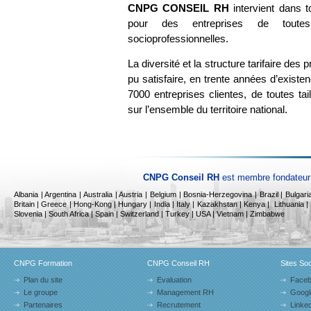
CNPG CONSEIL RH
intervient dans 
pour des entreprises de toutes
socioprofessionnelles.
La diversité et la structure tarifaire des
pu satisfaire, en trente années d’existe
7000 entreprises clientes, de toutes tai
sur l’ensemble du territoire national.
CNPG Conseil RH
est membre fondateur 
Albania
|
Argentina | Australia | Austria | Belgium | Bosnia-Herzegovina | Brazil | Bulga
Britain | Greece | Hong-Kong | Hungary | India | Italy |
Kazakhstan |
Kenya |
Lithuania |
Slovenia | South Africa | Spain | Switzerland | Turkey | USA | Vietnam | Zimbabwe
CNPG Formation
CNPG Conseil RH
Sites So
Plan du site
Evaluation
Face
Le groupe
Management RH
Googl
Partenaires
Recrutement
Linked