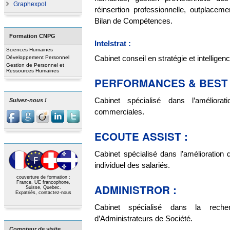
Graphexpol
réinsertion professionnelle, outplacem
Bilan de Compétences.
Formation CNPG
Intelstrat :
Sciences Humaines
Cabinet conseil en stratégie et intellige
Développement Personnel
Gestion de Personnel et
Ressources Humaines
PERFORMANCES & BEST 
Cabinet spécialisé dans l’améliora
Suivez-nous !
commerciales.
ECOUTE ASSIST :
Cabinet spécialisé dans l’amélioration d
individuel des salariés.
couverture de formation :
France, UE francophone,
ADMINISTROR :
Suisse, Quebec.
Expatriés,
contactez-nous
Cabinet spécialisé dans la recher
d’Administrateurs de Société.
Compteur de visite