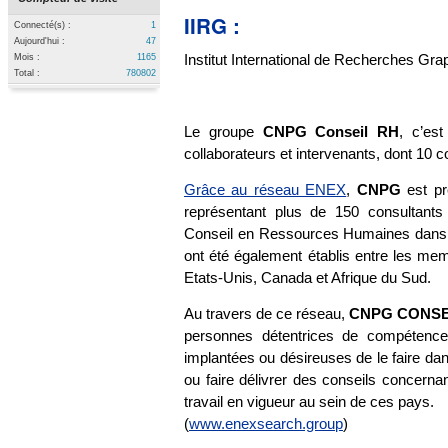
IIRG :
Connecté(s) :
1
Aujourd'hui :
47
Institut International de Recherches Gr
Mois :
1165
Total :
780802
Le groupe
CNPG Conseil RH
, c’es
collaborateurs et intervenants, dont 10 c
Grâce au réseau ENEX
,
CNPG
est pr
représentant plus de 150 consultants
Conseil en Ressources Humaines dans le
ont été également établis entre les m
Etats-Unis, Canada et Afrique du Sud.
Au travers de ce réseau,
CNPG CONSE
personnes détentrices de compétences 
implantées ou désireuses de le faire da
ou faire délivrer des conseils concernan
travail en vigueur au sein de ces pays.
(
www.enexsearch.group
)