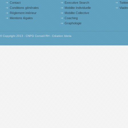
Contact
Executive Search
Twitte
Conditions générales
Mobilite Individuelle
Viade
Réglement intérieur
Mobilite Collective
Mentions légales
Coaching
Graphologie
© Copyright 2013 - CNPG Conseil RH - Création Ideria