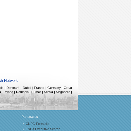
ch Network
public | Denmark | Dubai | France | Germany | Great
 |
Poland | Romania | Russia | Serbia | Singapore |
Partenaires
CNPG Formation
ENEX Executive Search