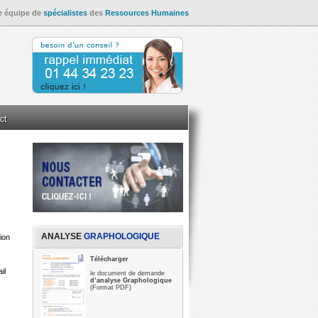
e équipe de
spécialistes
des
Ressources Humaines
ct
Evaluation
Graphologie
Expertise en écritures
a fonction RH
Amélioration du climat social par l’écoute
valuation Psychotechnique
ANALYSE
GRAPHOLOGIQUE
tion
e
P.N.L.
Analyse transactionnelle
Morphopsychologie
Télécharger
il
le document de demande
d’analyse Graphologique
(Format PDF)