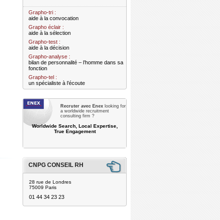
Grapho-tri :
aide à la convocation
Grapho éclair :
aide à la sélection
Grapho-test :
aide à la décision
Grapho-analyse :
bilan de personnalité – l’homme dans sa
fonction
Grapho-tel :
un spécialiste à l’écoute
Recruter avec Enex
looking for
a worldwide recruitment
consulting firm ?
Worldwide Search, Local Expertise,
True Engagement
CNPG CONSEIL RH
28 rue de Londres
75009 Paris
01 44 34 23 23