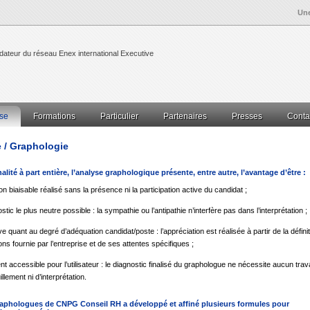
Un
teur du réseau Enex international Executive
ise
Formations
Particulier
Partenaires
Presses
Conta
utiles
Mentions légales
ment
Management RH
Coaching
Bilan de compétences
Mobilité collective
Mobilité individuelle
e / Graphologie
à distances
Séminaires RH
 d’emploi…
Graphologie privée
Validation des Acquis
Avenir Jeunesse
Graphothérapie
ternational Enex
lité à part entière, l’analyse graphologique présente, entre autre, l’avantage d’être :
logie
Assistance au Recrutement
 services
on biaisable réalisé sans la présence ni la participation active du candidat ;
Gestion prévisionnelle des RH – GPEC
Conseil – Assistance – Externalisation de l
 la performance managériale et commerciale – coaching
Bilan d’évaluation
La formation
La mesure des résultats
stic le plus neutre possible : la sympathie ou l’antipathie n’interfère pas dans l’interprétation ;
ionnel
Bilan « 3 tests »
Bilan de carrière
Bilan de compétences
Assistance au Recrutement
E
ve quant au degré d’adéquation candidat/poste : l’appréciation est réalisée à partir de la défini
Grapho-tel
Bilan « 3 tests »
aptés
Liste professorale
Les débouchés
ons fournie par l’entreprise et de ses attentes spécifiques ;
n du dessin chez l’enfant
Graphothérapie
Orientation Scolaire
Médiation
Sophrologie
Hypnos
rrespondance
Graphotherapie par correspondance
t accessible pour l’utilisateur : le diagnostic finalisé du graphologue ne nécessite aucun trava
lle détermine
Comment faire ?
Demande d’analyse
llement ni d’interprétation.
raphologues de
CNPG Conseil RH
a développé et affiné plusieurs formules pour