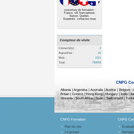
couverture de formation :
France, UE francophone,
Suisse, Quebec.
Expatriés,
contactez-nous
Compteur de visite
Connecté(s) :
2
Aujourd'hui :
42
Mois :
1021
Total :
780658
CNPG Con
Albania
|
Argentina | Australia | Austria | Belgium 
Britain | Greece | Hong-Kong | Hungary | India | Ita
Slovenia | South Africa | Spain | Switzerland | Tu
CNPG Formation
CNPG Cons
Plan du site
Evaluati
Le groupe
Manage