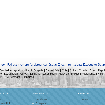
seil RH
est membre fondateur du réseau Enex International Executive Sear
| Bosnia-Herzegovina | Brazil | Bulgaria | Central Asia | Chile | China | Croatia | Czech Re
ly |
Kazakhstan |
Kenya |
Lithuania | Luxembourg | Malaysia | Mexico | Netherlands |
Nigeria
rkey | USA | Vietnam | Zimbabwe
eil RH
Sites Sociaux
Informations
on
Facebook
Presse
ment RH
Google +