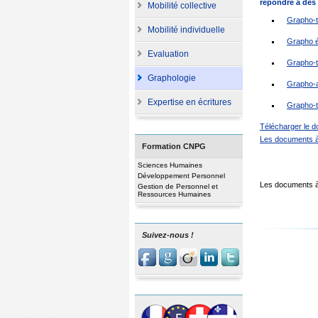
répondre à des 
Mobilité collective
Grapho-tr
Mobilité individuelle
Grapho éc
Evaluation
Grapho-t
Graphologie
Grapho-a
Expertise en écritures
Grapho-te
Télécharger le 
Les documents à 
Formation CNPG
Sciences Humaines
Développement Personnel
Les documents à 
Gestion de Personnel et
Ressources Humaines
Suivez-nous !