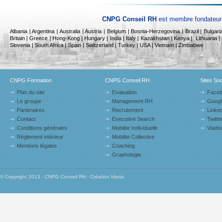
CNPG Conseil RH
est membre fondateur 
Albania
|
Argentina | Australia | Austria | Belgium | Bosnia-Herzegovina | Brazil | Bulga
Britain | Greece | Hong-Kong | Hungary | India | Italy |
Kazakhstan |
Kenya |
Lithuania |
Slovenia | South Africa | Spain | Switzerland | Turkey | USA | Vietnam | Zimbabwe
CNPG Formation
CNPG Conseil RH
Sites So
Plan du site
Evaluation
Face
Le groupe
Management RH
Googl
Partenaires
Recrutement
Linked
Contact
Executive Search
Twitte
Conditions générales
Mobilite Individuelle
Viade
Réglement intérieur
Mobilite Collective
Mentions légales
Coaching
Graphologie
© Copyright 2013 - CNPG Conseil RH - Création Ideria