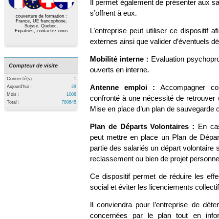
Il permet également de présenter aux sa
s’offrent à eux.
couverture de formation :
France, UE francophone,
Suisse, Quebec.
L’entreprise peut utiliser ce dispositif af
Expatriés,
contactez-nous
externes ainsi que valider d’éventuels dé
Mobilité interne :
Evaluation psychopro
Compteur de visite
ouverts en interne.
Connecté(s) :
1
Antenne emploi :
Accompagner col
Aujourd'hui :
29
Mois :
1008
confronté à une nécessité de retrouver 
Total :
780645
Mise en place d’un plan de sauvegarde d
Plan de Départs Volontaires :
En cas
peut mettre en place un Plan de Départ
partie des salariés un départ volontaire 
reclassement ou bien de projet personnel 
Ce dispositif permet de réduire les effe
social et éviter les licenciements collecti
Il conviendra pour l’entreprise de déte
concernées par le plan tout en infor